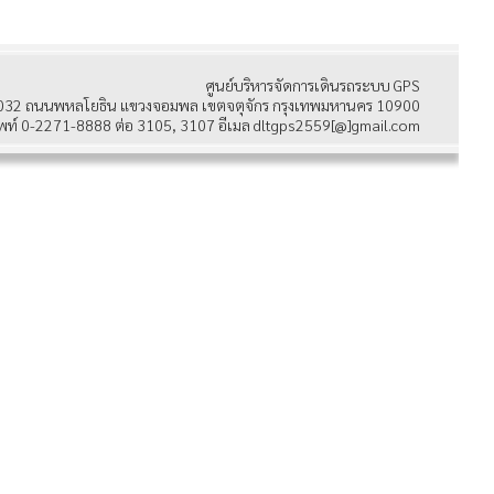
ศูนย์บริหารจัดการเดินรถระบบ GPS
032 ถนนพหลโยธิน แขวงจอมพล เขตจตุจักร กรุงเทพมหานคร 10900
พท์ 0-2271-8888 ต่อ 3105, 3107 อีเมล dltgps2559[@]gmail.com