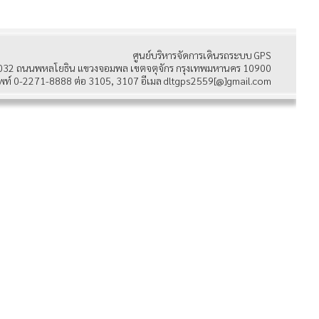
ศูนย์บริหารจัดการเดินรถระบบ GPS
032 ถนนพหลโยธิน แขวงจอมพล เขตจตุจักร กรุงเทพมหานคร 10900
พท์ 0-2271-8888 ต่อ 3105, 3107 อีเมล dltgps2559[@]gmail.com