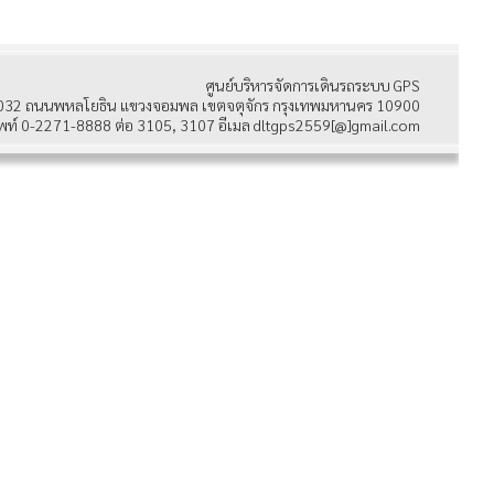
ศูนย์บริหารจัดการเดินรถระบบ GPS
032 ถนนพหลโยธิน แขวงจอมพล เขตจตุจักร กรุงเทพมหานคร 10900
พท์ 0-2271-8888 ต่อ 3105, 3107 อีเมล dltgps2559[@]gmail.com