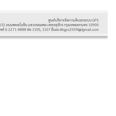
ศูนย์บริหารจัดการเดินรถระบบ GPS
032 ถนนพหลโยธิน แขวงจอมพล เขตจตุจักร กรุงเทพมหานคร 10900
พท์ 0-2271-8888 ต่อ 3105, 3107 อีเมล dltgps2559[@]gmail.com