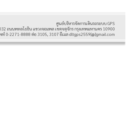
ศูนย์บริหารจัดการเดินรถระบบ GPS
032 ถนนพหลโยธิน แขวงจอมพล เขตจตุจักร กรุงเทพมหานคร 10900
พท์ 0-2271-8888 ต่อ 3105, 3107 อีเมล dltgps2559[@]gmail.com