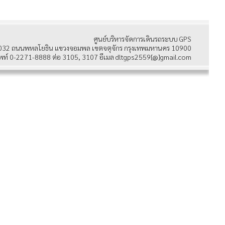
ศูนย์บริหารจัดการเดินรถระบบ GPS
032 ถนนพหลโยธิน แขวงจอมพล เขตจตุจักร กรุงเทพมหานคร 10900
พท์ 0-2271-8888 ต่อ 3105, 3107 อีเมล dltgps2559[@]gmail.com