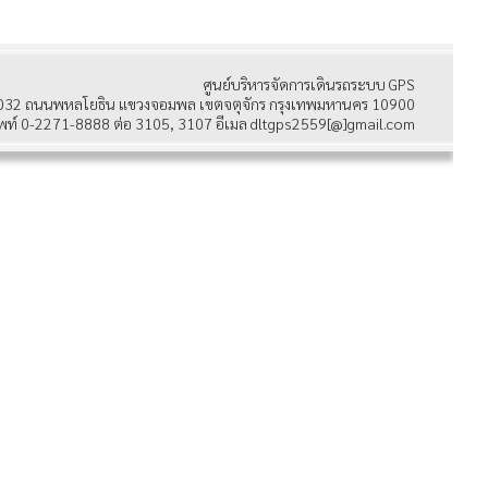
ศูนย์บริหารจัดการเดินรถระบบ GPS
032 ถนนพหลโยธิน แขวงจอมพล เขตจตุจักร กรุงเทพมหานคร 10900
พท์ 0-2271-8888 ต่อ 3105, 3107 อีเมล dltgps2559[@]gmail.com