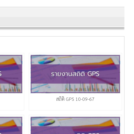
สถิติ GPS 10-09-67