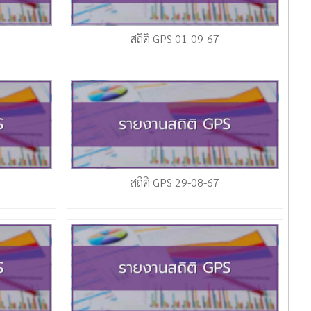
สถิติ GPS 01-09-67
สถิติ GPS 29-08-67