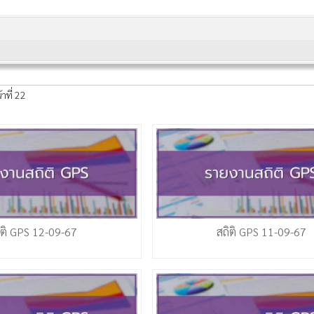
้าที่ 22
ิติ GPS 12-09-67
สถิติ GPS 11-09-67