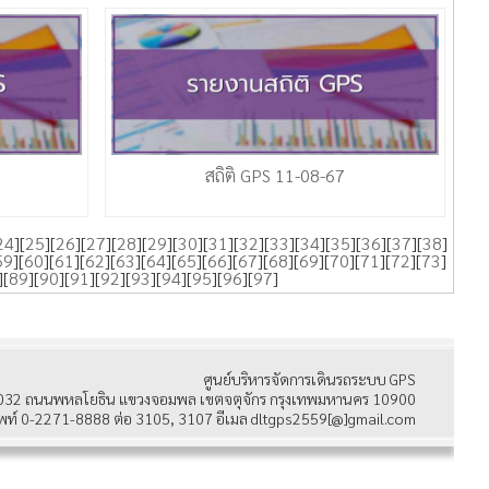
สถิติ GPS 11-08-67
24
][
25
][
26
][
27
][
28
][
29
][
30
][
31
][
32
][
33
][
34
][
35
][
36
][
37
][
38
]
59
][
60
][
61
][
62
][
63
][
64
][
65
][
66
][
67
][
68
][
69
][
70
][
71
][
72
][
73
]
][
89
][
90
][
91
][
92
][
93
][
94
][
95
][
96
][
97
]
ศูนย์บริหารจัดการเดินรถระบบ GPS
032 ถนนพหลโยธิน แขวงจอมพล เขตจตุจักร กรุงเทพมหานคร 10900
พท์ 0-2271-8888 ต่อ 3105, 3107 อีเมล dltgps2559[@]gmail.com